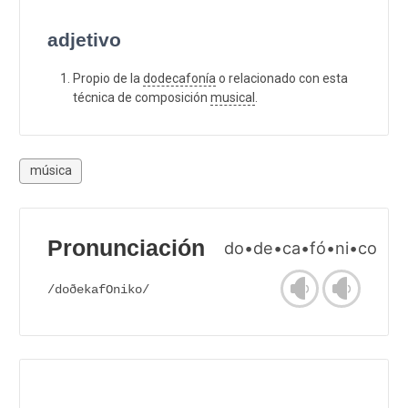
adjetivo
Propio de la
dodecafonía
o relacionado con esta
técnica de composición
musical
.
música
Pronunciación
do•de•ca•fó•ni•co
/doðekafOniko/