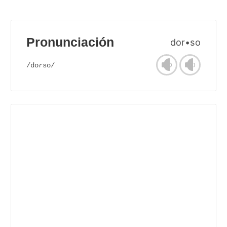
Pronunciación
dor•so
/doɾso/