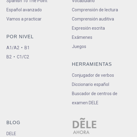
Spanish To The Point
Vocabulario
Español avanzado
Comprensión de lectura
Vamos a practicar
Comprensión auditiva
Expresión escrita
POR NIVEL
Exámenes
Juegos
A1/A2
•
B1
B2
•
C1/C2
HERRAMIENTAS
Conjugador de verbos
Diccionario español
Buscador de centros de
examen DELE
BLOG
DELE