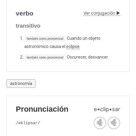
verbo
Ver conjugación ▶
transitivo
Cuando un objeto
también como pronominal
astronómico causa el
eclipse
.
Oscurecer, desvancer.
también como pronominal
astronomía
Pronunciación
e•clip•sar
/eklipsaɾ/