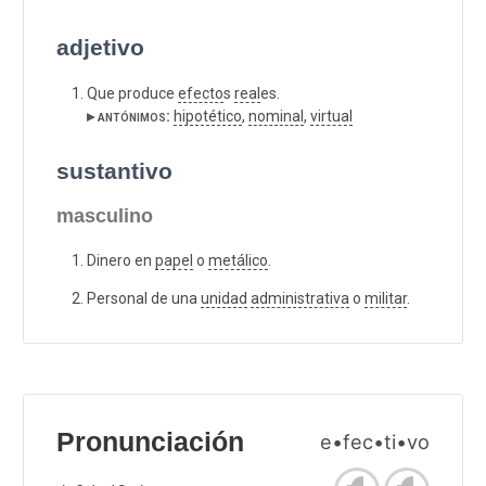
adjetivo
Que produce
efecto
s
real
es.
▸ antónimos:
hipotético
,
nominal
,
virtual
sustantivo
masculino
Dinero en
papel
o
metálico
.
Personal de una
unidad
administrativa
o
militar
.
Pronunciación
e•fec•ti•vo