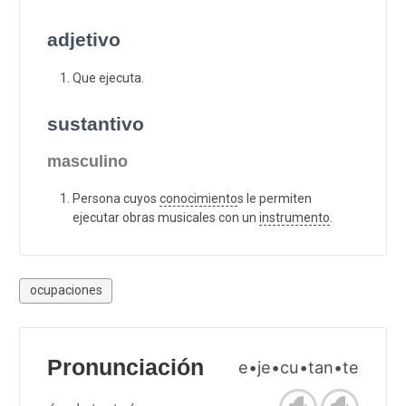
adjetivo
Que ejecuta.
sustantivo
masculino
Persona cuyos
conocimiento
s le permiten
ejecutar obras musicales con un
instrumento
.
ocupaciones
Pronunciación
e•je•cu•tan•te