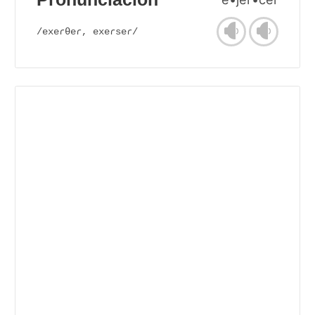
/exeɾθeɾ, exeɾseɾ/