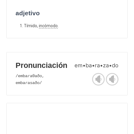
adjetivo
Tímido,
incómodo
.
Pronunciación
em•ba•ra•za•do
/embaɾaθaðo,
embaɾasaðo/