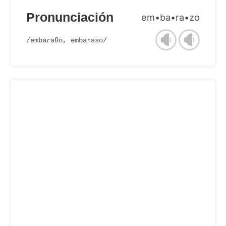
Pronunciación
em•ba•ra•zo
/embaɾaθo, embaɾaso/