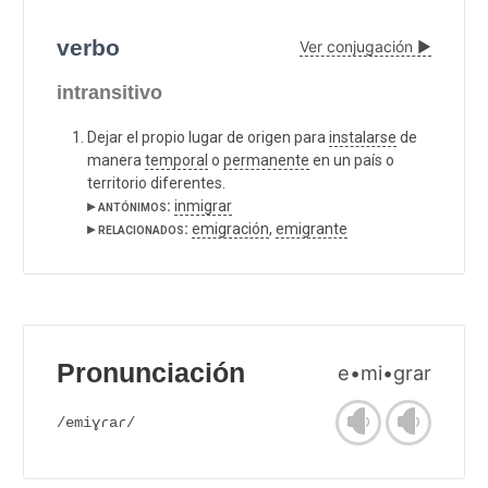
verbo
Ver conjugación ▶
intransitivo
Dejar el propio lugar de origen para
instalarse
de
manera
temporal
o
permanente
en un país o
territorio diferentes.
▸ antónimos:
inmigrar
▸ relacionados:
emigración
,
emigrante
Pronunciación
e•mi•grar
/emiɣɾaɾ/