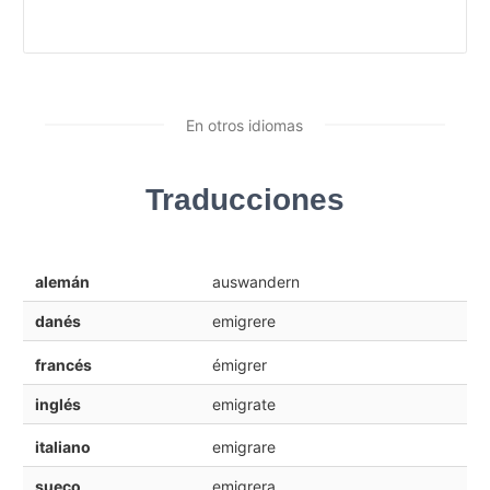
En otros idiomas
Traducciones
alemán
auswandern
danés
emigrere
francés
émigrer
inglés
emigrate
italiano
emigrare
sueco
emigrera