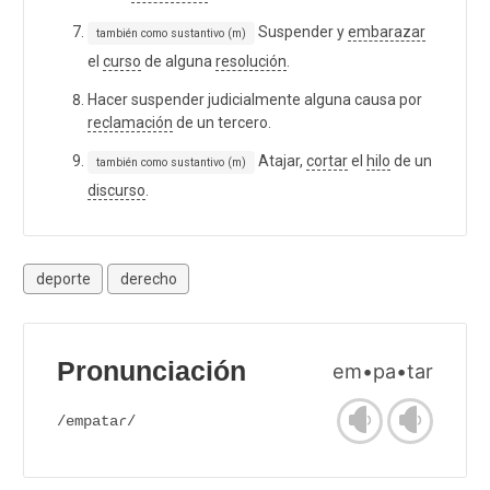
Suspender y
embarazar
también como sustantivo (m)
el
curso
de alguna
resolución
.
Hacer suspender judicialmente alguna causa por
reclamación
de un tercero.
Atajar,
cortar
el
hilo
de un
también como sustantivo (m)
discurso
.
deporte
derecho
Pronunciación
em•pa•tar
/empataɾ/