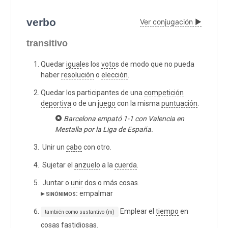
verbo
Ver conjugación ▶
transitivo
Quedar
igual
es los
voto
s de modo que no pueda
haber
resolución
o
elección
.
Quedar los participantes de una
competición
deportiva
o de un
juego
con la misma
puntuación
.
Barcelona empató 1-1 con Valencia en
Mestalla por la Liga de España.
Unir un
cabo
con otro.
Sujetar el
anzuelo
a la
cuerda
.
Juntar o
unir
dos o más cosas.
▸ sinónimos:
empalmar
Emplear el
tiempo
en
también como sustantivo (m)
cosas
fastidiosas
.