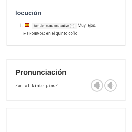
locución
Muy
lejos
.
también como sustantivo (m)
▸ sinónimos:
en el quinto coño
Pronunciación
/en el kinto pino/