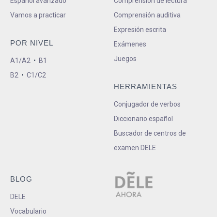
Español avanzado
Comprensión de lectura
Vamos a practicar
Comprensión auditiva
Expresión escrita
POR NIVEL
Exámenes
Juegos
A1/A2
•
B1
B2
•
C1/C2
HERRAMIENTAS
Conjugador de verbos
Diccionario español
Buscador de centros de
examen DELE
BLOG
DELE
Vocabulario