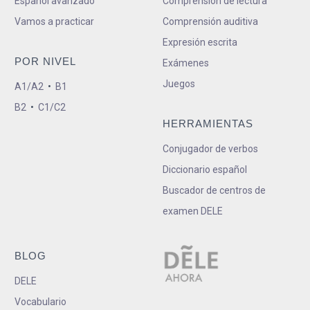
Español avanzado
Comprensión de lectura
Vamos a practicar
Comprensión auditiva
Expresión escrita
POR NIVEL
Exámenes
Juegos
A1/A2
•
B1
B2
•
C1/C2
HERRAMIENTAS
Conjugador de verbos
Diccionario español
Buscador de centros de
examen DELE
BLOG
DELE
Vocabulario