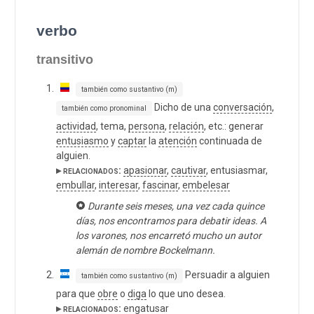
verbo
transitivo
también como sustantivo (m)
Dicho de una
conversación
,
también como pronominal
actividad
, tema,
persona
,
relación
, etc.: generar
entusiasmo
y
captar
la
atención
continuada de
alguien.
▸ relacionados:
apasionar
,
cautivar
, entusiasmar,
embullar
,
interesar
,
fascinar
,
embelesar
Durante seis meses, una vez cada quince
días, nos encontramos para debatir ideas. A
los varones, nos encarretó mucho un autor
alemán de nombre Bockelmann.
Persuadir a alguien
también como sustantivo (m)
para que
obre
o
diga
lo que uno desea.
▸ relacionados:
engatusar