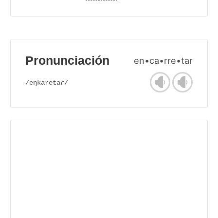
Pronunciación
en•ca•rre•tar
/eŋkaretaɾ/