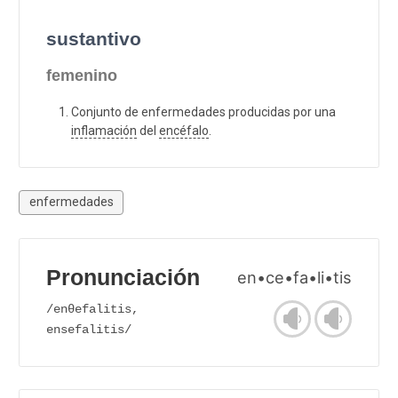
sustantivo
femenino
Conjunto de enfermedades producidas por una
inflamación
del
encéfalo
.
enfermedades
Pronunciación
en•ce•fa•li•tis
/enθefalitis,
ensefalitis/