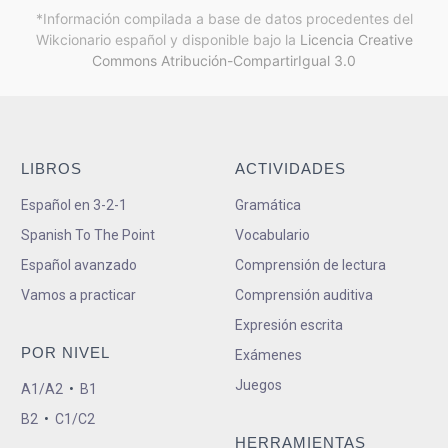
*Información compilada a base de datos procedentes del
Wikcionario español y
disponible bajo la
Licencia Creative
Commons Atribución-CompartirIgual 3.0
LIBROS
ACTIVIDADES
Español en 3-2-1
Gramática
Spanish To The Point
Vocabulario
Español avanzado
Comprensión de lectura
Vamos a practicar
Comprensión auditiva
Expresión escrita
POR NIVEL
Exámenes
Juegos
A1/A2
•
B1
B2
•
C1/C2
HERRAMIENTAS