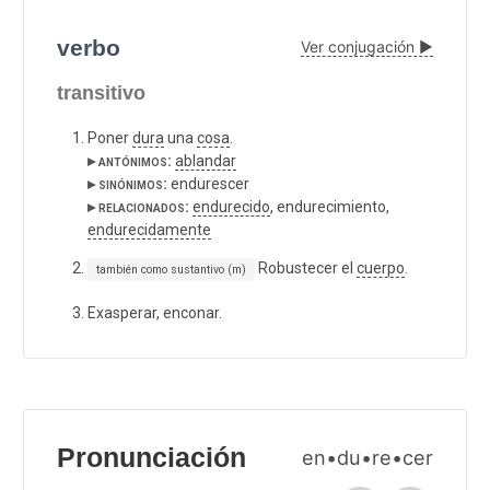
verbo
Ver conjugación ▶
transitivo
Poner
dura
una
cosa
.
▸ antónimos:
ablandar
▸ sinónimos:
endurescer
▸ relacionados:
endurecido
, endurecimiento,
endurecidamente
Robustecer el
cuerpo
.
también como sustantivo (m)
Exasperar, enconar.
Pronunciación
en•du•re•cer