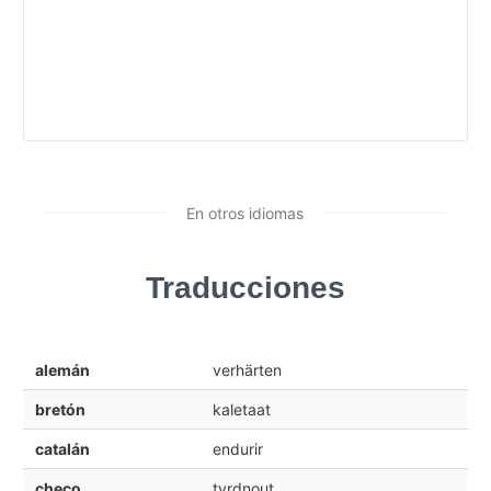
En otros idiomas
Traducciones
alemán
verhärten
bretón
kaletaat
catalán
endurir
checo
tvrdnout