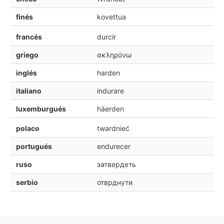
finés
kovettua
francés
durcir
griego
σκληρύνω
inglés
harden
italiano
indurare
luxemburgués
häerden
polaco
twardnieć
portugués
endurecer
ruso
затвердеть
serbio
отврднути