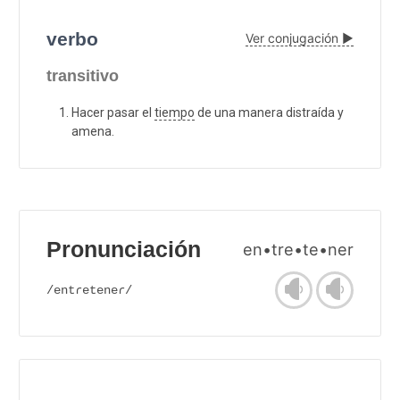
verbo
Ver conjugación ▶
transitivo
Hacer pasar el
tiempo
de una manera distraída y
amena.
Pronunciación
en•tre•te•ner
/entɾeteneɾ/