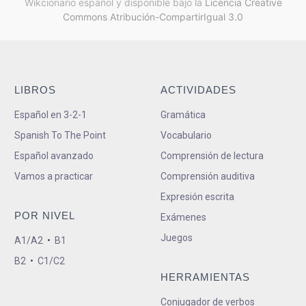
Wikcionario español y
disponible bajo la
Licencia Creative
Commons Atribución-CompartirIgual 3.0
LIBROS
ACTIVIDADES
Español en 3-2-1
Gramática
Spanish To The Point
Vocabulario
Español avanzado
Comprensión de lectura
Vamos a practicar
Comprensión auditiva
Expresión escrita
POR NIVEL
Exámenes
Juegos
A1/A2
•
B1
B2
•
C1/C2
HERRAMIENTAS
Conjugador de verbos