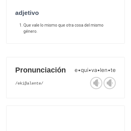
adjetivo
Que vale lo mismo que otra cosa del mismo
género.
Pronunciación
e•qui•va•len•te
/ekiβalente/