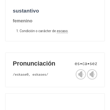
sustantivo
femenino
Condición o carácter de
escaso
.
Pronunciación
es•ca•sez
/eskaseθ, eskases/