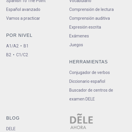
Spanish To The Point
Vocabulario
Español avanzado
Comprensión de lectura
Vamos a practicar
Comprensión auditiva
Expresión escrita
POR NIVEL
Exámenes
Juegos
A1/A2
•
B1
B2
•
C1/C2
HERRAMIENTAS
Conjugador de verbos
Diccionario español
Buscador de centros de
examen DELE
BLOG
DELE