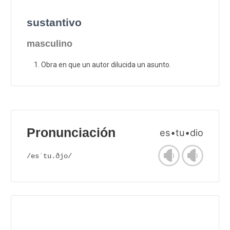
sustantivo
masculino
Obra en que un autor dilucida un asunto.
Pronunciación
es•tu•dio
/esˈtu.ðjo/