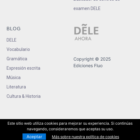
examen DELE
BLOG
DELE
Vocabulario
Gramática
Copyright © 2025
Ediciones Fluo
Expresión escrita
Música
Literatura
Cultura & Historia
Este sitio web utiliza cookies para mejorar su experiencia. Si continúas
navegando, consideraremos que aceptas su uso.
Aceptar
Más sobre nuestra política de cookies