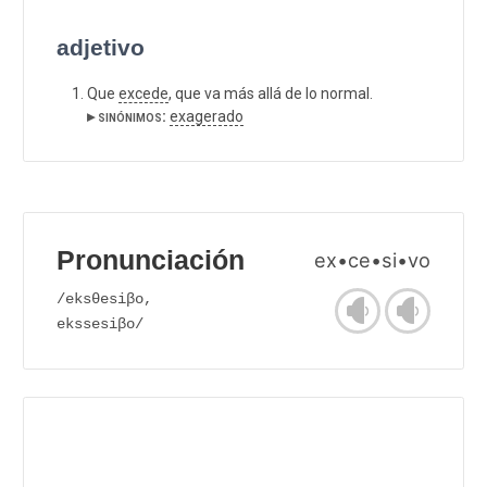
adjetivo
Que
excede
, que va más allá de lo normal.
▸ sinónimos:
exagerado
Pronunciación
ex•ce•si•vo
/eksθesiβo,
ekssesiβo/