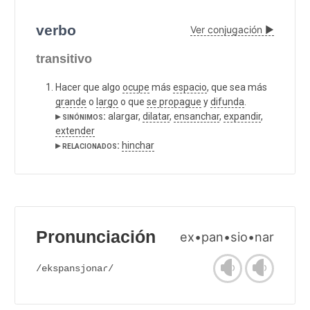
verbo
Ver conjugación ▶
transitivo
Hacer que algo
ocupe
más
espacio
, que sea más
grande
o
largo
o que
se propague
y
difunda
.
▸ sinónimos:
alargar,
dilatar
,
ensanchar
,
expandir
,
extender
▸ relacionados:
hinchar
Pronunciación
ex•pan•sio•nar
/ekspansjonaɾ/