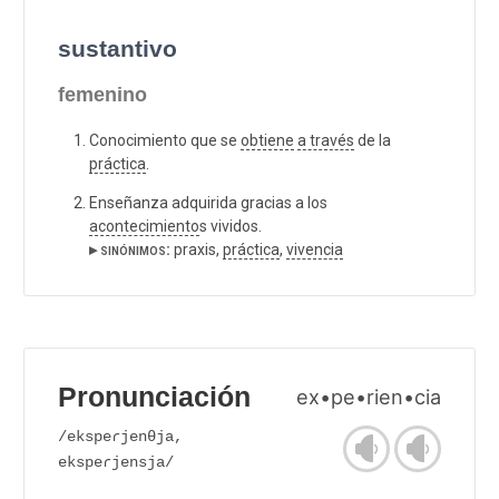
sustantivo
femenino
Conocimiento que se
obtiene
a través
de la
práctica
.
Enseñanza adquirida gracias a los
acontecimiento
s vividos.
▸ sinónimos:
praxis,
práctica
,
vivencia
Pronunciación
ex•pe•rien•cia
/ekspeɾjenθja,
ekspeɾjensja/