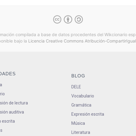
rmación compilada a base de datos procedentes del Wikcionario esp
ponible bajo la
Licencia Creative Commons Atribución-CompartirIgual
IDADES
BLOG
a
DELE
rio
Vocabulario
ión de lectura
Gramática
ión auditiva
Expresión escrita
 escrita
Música
s
Literatura