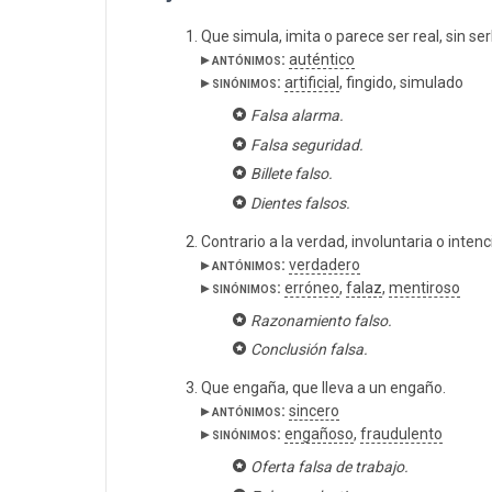
Que simula, imita o parece ser real, sin ser
▸ antónimos:
auténtico
▸ sinónimos:
artificial
, fingido, simulado
Falsa alarma.
Falsa seguridad.
Billete falso.
Dientes falsos.
Contrario a la verdad, involuntaria o inte
▸ antónimos:
verdadero
▸ sinónimos:
erróneo
,
falaz
,
mentiroso
Razonamiento falso.
Conclusión falsa.
Que engaña, que lleva a un engaño.
▸ antónimos:
sincero
▸ sinónimos:
engañoso
,
fraudulento
Oferta falsa de trabajo.