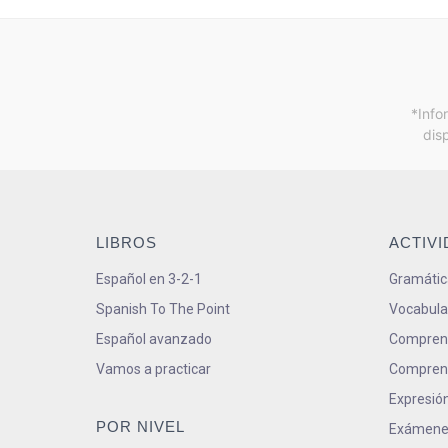
*Info
dis
LIBROS
ACTIV
Español en 3-2-1
Gramátic
Spanish To The Point
Vocabula
Español avanzado
Comprens
Vamos a practicar
Comprens
Expresión
POR NIVEL
Exámene