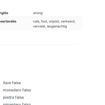
nglés
wrong
neerlandés
vals, fout, onjuist, verkeerd,
vervalst, leugenachtig
llave falsa
monedero falso
piedra falsa
pimentero falso