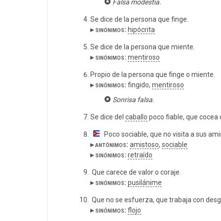
Falsa modestia.
Se dice de la persona que finge.
▸ sinónimos:
hipócrita
Se dice de la persona que miente.
▸ sinónimos:
mentiroso
Propio de la persona que finge o miente.
▸ sinónimos:
fingido,
mentiroso
Sonrisa falsa.
Se dice del
caballo
poco fiable, que cocea 
Poco sociable, que no visita a sus ami
▸ antónimos:
amistoso
,
sociable
▸ sinónimos:
retraído
Que carece de valor o coraje.
▸ sinónimos:
pusilánime
Que no se esfuerza, que trabaja con desga
▸ sinónimos:
flojo