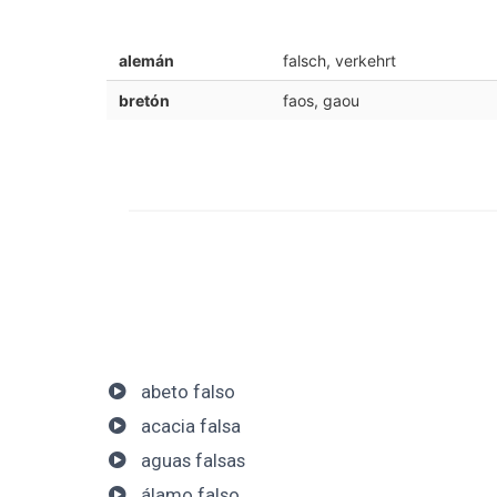
alemán
falsch, verkehrt
bretón
faos, gaou
abeto falso
acacia falsa
aguas falsas
álamo falso