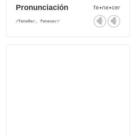
Pronunciación
fe•ne•cer
/feneθeɾ, feneseɾ/