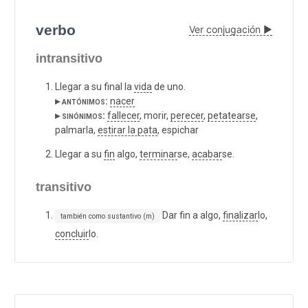
verbo
Ver conjugación ▶
intransitivo
Llegar a su final la
vida
de uno.
▸ antónimos:
nacer
▸ sinónimos:
fallecer
, morir,
perecer
,
petatearse
,
palmarla,
estirar la pata
, espichar
Llegar a su
fin
algo,
terminar
se,
acabar
se.
transitivo
Dar fin a algo,
finalizar
lo,
también como sustantivo (m)
concluir
lo.