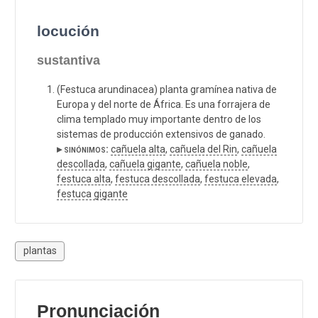
locución
sustantiva
(Festuca arundinacea) planta gramínea nativa de
Europa y del norte de África. Es una forrajera de
clima templado muy importante dentro de los
sistemas de producción extensivos de ganado.
▸ sinónimos:
cañuela alta
,
cañuela del Rin
,
cañuela
descollada
,
cañuela gigante
,
cañuela noble
,
festuca alta
,
festuca descollada
,
festuca elevada
,
festuca gigante
plantas
Pronunciación