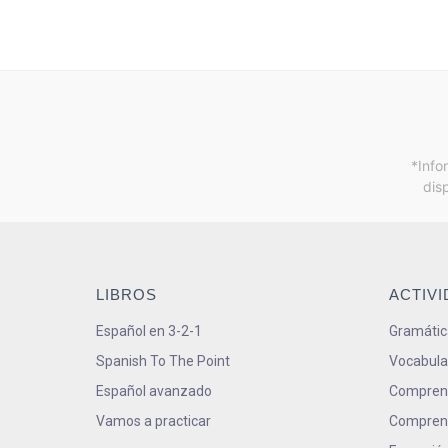
*Info
dis
LIBROS
ACTIV
Español en 3-2-1
Gramátic
Spanish To The Point
Vocabula
Español avanzado
Comprens
Vamos a practicar
Comprens