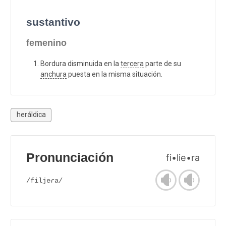
sustantivo
femenino
Bordura disminuida en la
tercera
parte de su
anchura
puesta en la misma situación.
heráldica
Pronunciación
fi•lie•ra
/filjeɾa/