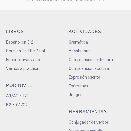
LIBROS
ACTIVIDADES
Español en 3-2-1
Gramática
Spanish To The Point
Vocabulario
Español avanzado
Comprensión de lectura
Vamos a practicar
Comprensión auditiva
Expresión escrita
POR NIVEL
Exámenes
Juegos
A1/A2
•
B1
B2
•
C1/C2
HERRAMIENTAS
Conjugador de verbos
Diccionario español