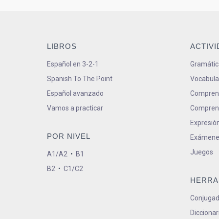
LIBROS
ACTIV
Español en 3-2-1
Gramátic
Spanish To The Point
Vocabula
Español avanzado
Comprens
Vamos a practicar
Comprens
Expresión
POR NIVEL
Exámene
Juegos
A1/A2
•
B1
B2
•
C1/C2
HERRA
Conjugad
Diccionar