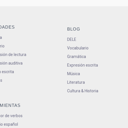
IDADES
BLOG
a
DELE
rio
Vocabulario
ión de lectura
Gramática
ión auditiva
Expresión escrita
 escrita
Música
s
Literatura
Cultura & Historia
MIENTAS
or de verbos
io español