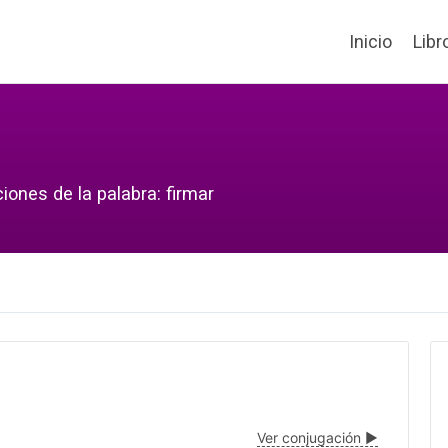
Inicio
Libr
iones de la palabra: firmar
Ver conjugación ▶