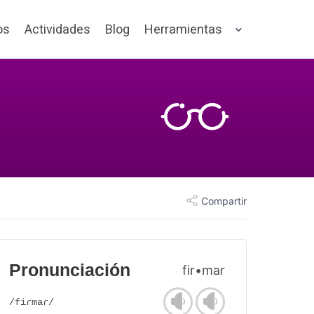
os
Actividades
Blog
Herramientas
Compartir
Pronunciación
fir•mar
/fiɾmaɾ/