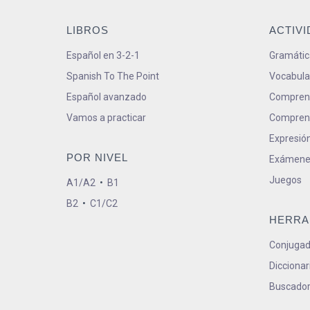
LIBROS
ACTIV
Español en 3-2-1
Gramátic
Spanish To The Point
Vocabula
Español avanzado
Comprens
Vamos a practicar
Comprens
Expresión
POR NIVEL
Exámene
Juegos
A1/A2
•
B1
B2
•
C1/C2
HERRA
Conjugad
Diccionar
Buscador