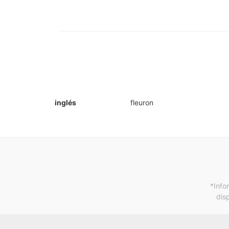
inglés
fleuron
*Info
dis