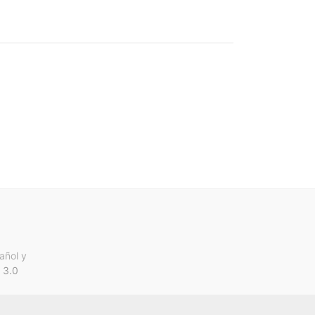
añol y
 3.0