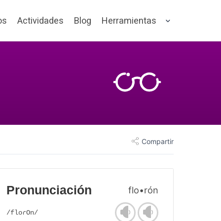
os
Actividades
Blog
Herramientas
Compartir
Pronunciación
flo•rón
/floɾOn/