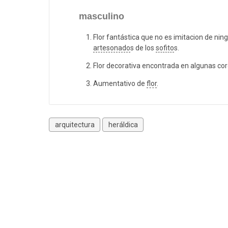
masculino
Flor fantástica que no es imitacion de ning
artesonado
s de los
sofito
s.
Flor decorativa encontrada en algunas co
Aumentativo de
flor
.
arquitectura
heráldica