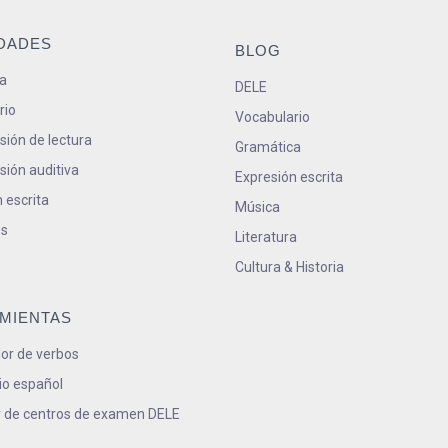
IDADES
BLOG
a
DELE
rio
Vocabulario
ión de lectura
Gramática
ión auditiva
Expresión escrita
 escrita
Música
s
Literatura
Cultura & Historia
MIENTAS
or de verbos
io español
 de centros de examen DELE