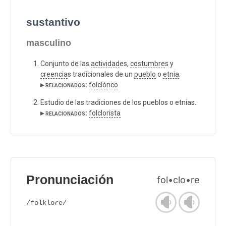
sustantivo
masculino
Conjunto de las
actividad
es,
costumbre
s y
creencia
s tradicionales de un
pueblo
o
etnia
.
▸ relacionados:
folclórico
Estudio de las tradiciones de los pueblos o etnias.
▸ relacionados:
folclorista
Pronunciación
fol•clo•re
/folkloɾe/