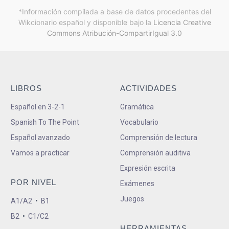
*Información compilada a base de datos procedentes del
Wikcionario español y
disponible bajo la
Licencia Creative
Commons Atribución-CompartirIgual 3.0
LIBROS
ACTIVIDADES
Español en 3-2-1
Gramática
Spanish To The Point
Vocabulario
Español avanzado
Comprensión de lectura
Vamos a practicar
Comprensión auditiva
Expresión escrita
POR NIVEL
Exámenes
Juegos
A1/A2
•
B1
B2
•
C1/C2
HERRAMIENTAS