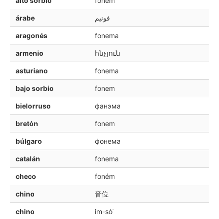
alto sorbio
fonem
árabe
فونيم
aragonés
fonema
armenio
հնչյուն
asturiano
fonema
bajo sorbio
fonem
bielorruso
фанэма
bretón
fonem
búlgaro
фонема
catalán
fonema
checo
foném
chino
音位
chino
im-sò͘