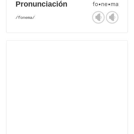
Pronunciación
fo•ne•ma
/fonema/