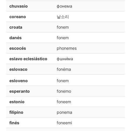
chuvasio
фонема
coreano
낱소리
croata
fonem
danés
fonem
escocés
phonemes
eslavo eclesiástico
фѡни́ма
eslovaco
fonéma
esloveno
fonem
esperanto
fonemo
estonio
foneem
filipino
ponema
finés
foneemi