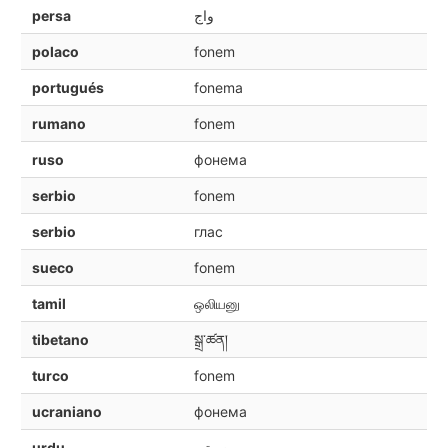
persa
واج
polaco
fonem
portugués
fonema
rumano
fonem
ruso
фонема
serbio
fonem
serbio
глас
sueco
fonem
tamil
ஒலியனு
tibetano
སྒྲ་ཚན།
turco
fonem
ucraniano
фонема
urdu
صوتیہ