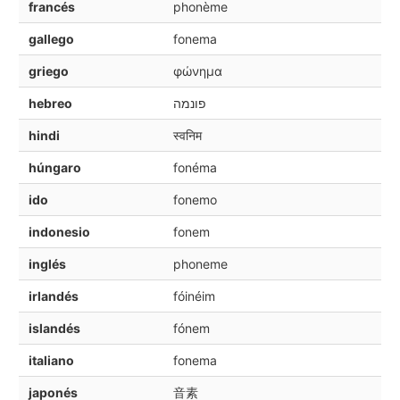
francés
phonème
gallego
fonema
griego
φώνημα
hebreo
פונמה
hindi
स्वनिम
húngaro
fonéma
ido
fonemo
indonesio
fonem
inglés
phoneme
irlandés
fóinéim
islandés
fónem
italiano
fonema
japonés
音素