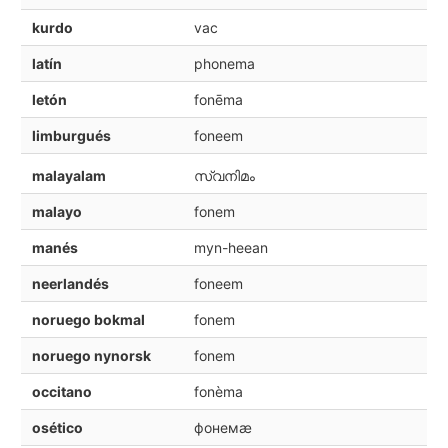
kurdo
vac
latín
phonema
letón
fonēma
limburgués
foneem
malayalam
സ്വനിമം
malayo
fonem
manés
myn-heean
neerlandés
foneem
noruego bokmal
fonem
noruego nynorsk
fonem
occitano
fonèma
osético
фонемæ