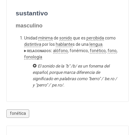
sustantivo
masculino
Unidad
mínima
de
sonido
que es
percibida
como
distintiva
por los
hablante
s de una
lengua
.
▸ relacionados:
alófono
, fonémico,
fonético
,
fono
,
fonología
El sonido de la "b" /b/ es un fonema del
español, porque marca diferencia de
significado en palabras como "berro" /ˈbe.ro /
y "perro" /ˈpe.ro/.
fonética