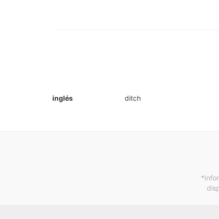
inglés
ditch
*Info
dis