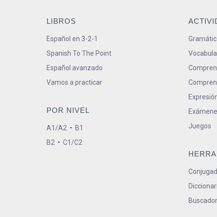
LIBROS
ACTIV
Español en 3-2-1
Gramátic
Spanish To The Point
Vocabula
Español avanzado
Comprens
Vamos a practicar
Comprens
Expresión
POR NIVEL
Exámene
Juegos
A1/A2
•
B1
B2
•
C1/C2
HERRA
Conjugad
Diccionar
Buscador