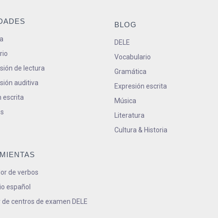
IDADES
BLOG
a
DELE
rio
Vocabulario
ión de lectura
Gramática
ión auditiva
Expresión escrita
 escrita
Música
s
Literatura
Cultura & Historia
MIENTAS
or de verbos
io español
 de centros de examen DELE