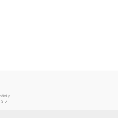
añol y
 3.0