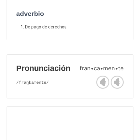
adverbio
De pago de derechos.
Pronunciación
fran•ca•men•te
/fɾaŋkamente/