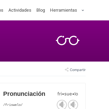
os
Actividades
Blog
Herramientas
Compartir
Pronunciación
fri•sue•lo
/fɾiswelo/