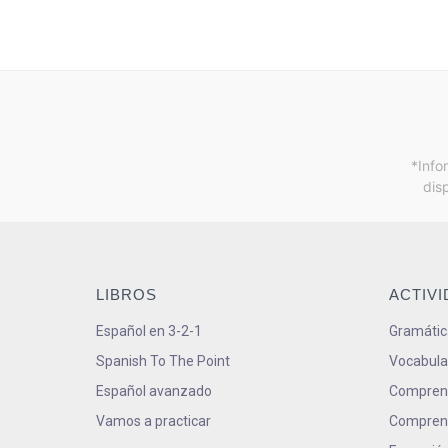
*Info
dis
LIBROS
ACTIV
Español en 3-2-1
Gramátic
Spanish To The Point
Vocabula
Español avanzado
Comprens
Vamos a practicar
Comprens