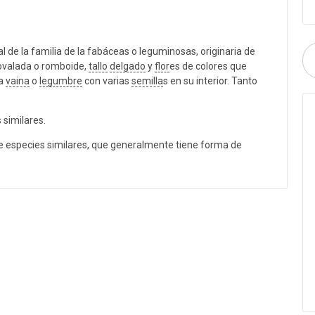
 de la familia de la fabáceas o leguminosas, originaria de
ovalada o romboide,
tallo
delgado
y
flor
es de colores que
na
vaina
o
legumbre
con varias
semilla
s en su interior. Tanto
 similares.
de especies similares, que generalmente tiene forma de