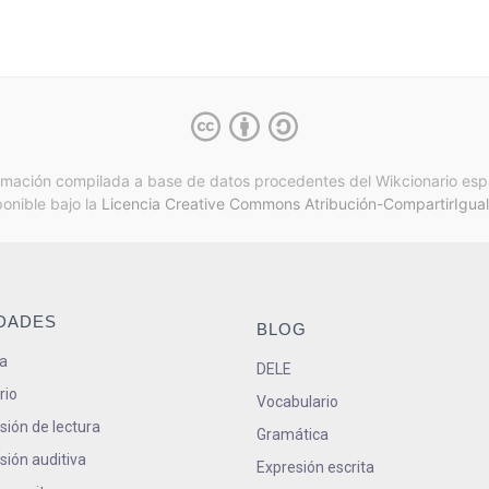
rmación compilada a base de datos procedentes del Wikcionario esp
ponible bajo la
Licencia Creative Commons Atribución-CompartirIgual
IDADES
BLOG
a
DELE
rio
Vocabulario
ión de lectura
Gramática
ión auditiva
Expresión escrita