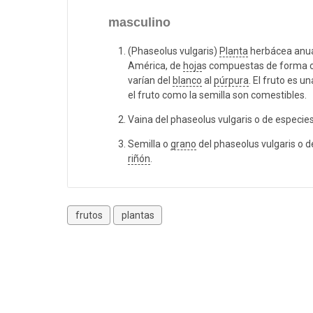
masculino
(Phaseolus vulgaris)
Planta
herbácea anual
América, de
hoja
s compuestas de forma 
varían del
blanco
al
púrpura
. El fruto es u
el fruto como la semilla son comestibles.
Vaina del phaseolus vulgaris o de especies
Semilla o
grano
del phaseolus vulgaris o 
riñón
.
frutos
plantas