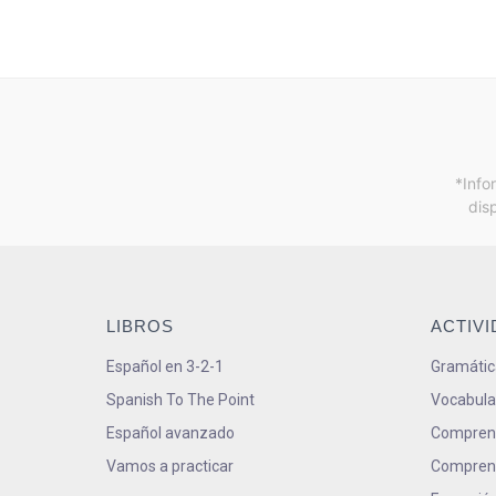
*Info
dis
LIBROS
ACTIV
Español en 3-2-1
Gramátic
Spanish To The Point
Vocabula
Español avanzado
Comprens
Vamos a practicar
Comprens