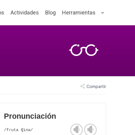
os
Actividades
Blog
Herramientas
Compartir
Pronunciación
/fɾuta ʧina/