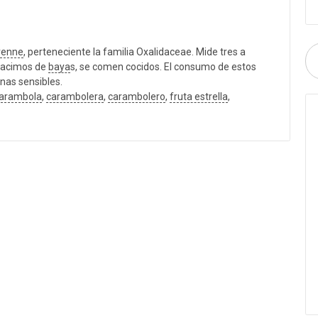
renne
, perteneciente la familia Oxalidaceae. Mide tres a
 racimos de
baya
s, se comen cocidos. El consumo de estos
nas sensibles.
arambola
,
carambolera
,
carambolero
,
fruta estrella
,