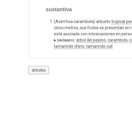
sustantiva
(Averrhoa carambola) arbusto
tropical
pe
cinco metros, sus frutos se presentan en
está asociado con intoxicaciones en perso
▸ sinónimos:
árbol del pepino
,
carambolo
,
c
tamarindo chino
,
tamarindo culí
árboles