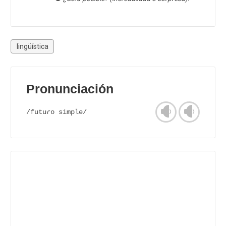
lingüística
Pronunciación
/futuɾo simple/