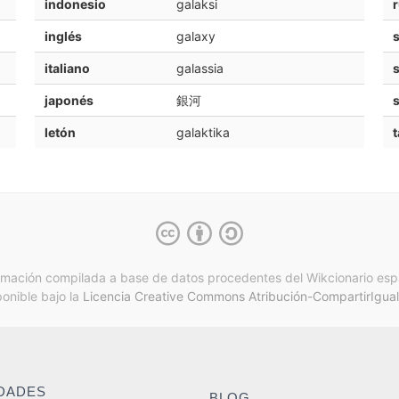
indonesio
galaksi
inglés
galaxy
s
italiano
galassia
s
japonés
銀河
letón
galaktika
t
rmación compilada a base de datos procedentes del Wikcionario esp
ponible bajo la
Licencia Creative Commons Atribución-CompartirIgual
IDADES
BLOG