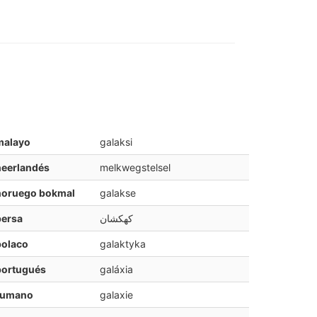
malayo
galaksi
neerlandés
melkwegstelsel
noruego bokmal
galakse
persa
کهکشان
polaco
galaktyka
portugués
galáxia
rumano
galaxie