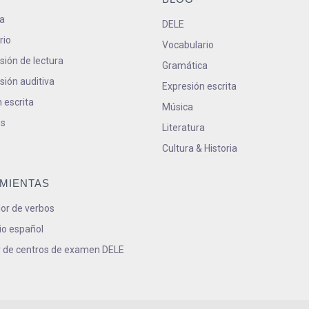
a
DELE
rio
Vocabulario
ión de lectura
Gramática
ión auditiva
Expresión escrita
 escrita
Música
s
Literatura
Cultura & Historia
MIENTAS
or de verbos
io español
 de centros de examen DELE