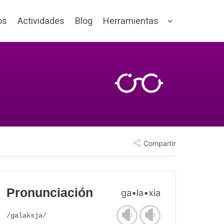
os
Actividades
Blog
Herramientas
Compartir
Pronunciación
ga•la•xia
/galaksja/