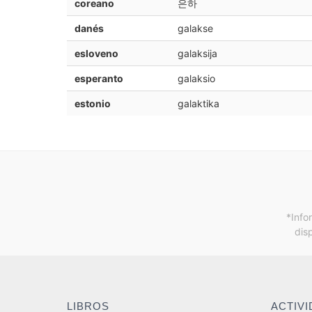
coreano
은하
danés
galakse
esloveno
galaksija
esperanto
galaksio
estonio
galaktika
*Info
dis
LIBROS
ACTIV