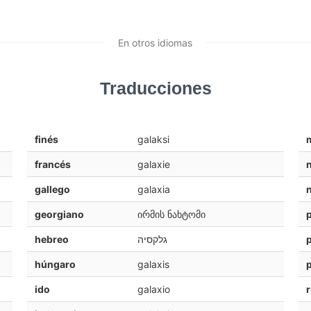
En otros idiomas
Traducciones
finés
galaksi
francés
galaxie
gallego
galaxia
georgiano
ირმის ნახტომი
hebreo
גלקסיה
húngaro
galaxis
ido
galaxio