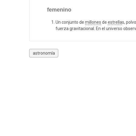
femenino
Un conjunto de
millones
de
estrella
s, polv
fuerza gravitacional. En el universo obse
astronomía