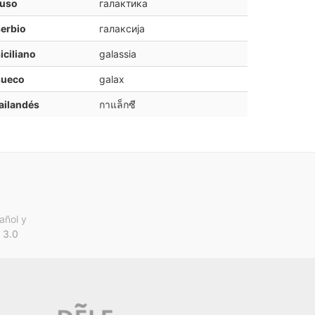
ruso
галактика
erbio
галаксија
iciliano
galassia
sueco
galax
ailandés
กาแล็กซี
añol y
 3.0