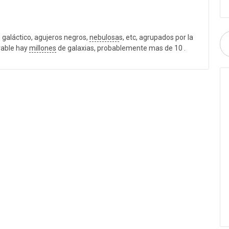
o galáctico, agujeros negros,
nebulosa
s, etc, agrupados por la
rvable hay
millones
de galaxias, probablemente mas de 10 .