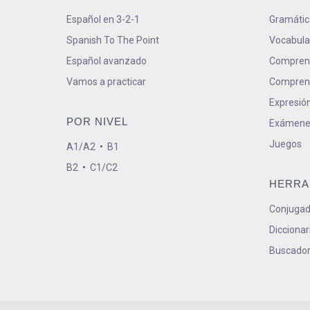
Español en 3-2-1
Gramátic
Spanish To The Point
Vocabula
Español avanzado
Comprens
Vamos a practicar
Comprens
Expresión
POR NIVEL
Exámene
Juegos
A1/A2
•
B1
B2
•
C1/C2
HERRA
Conjugad
Diccionar
Buscador