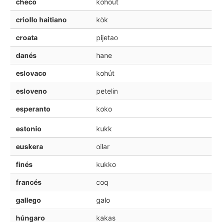
checo
kohout
criollo haitiano
kòk
croata
pijetao
danés
hane
eslovaco
kohút
esloveno
petelin
esperanto
koko
estonio
kukk
euskera
oilar
finés
kukko
francés
coq
gallego
galo
húngaro
kakas