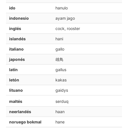
ido
hanulo
indonesio
ayam jago
inglés
cock, rooster
islandés
hani
italiano
gallo
japonés
雄鳥
latín
gallus
letón
kakas
lituano
gaidys
maltés
serduq
neerlandés
haan
noruego bokmal
hane