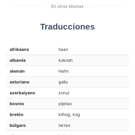
En otros idiomas
Traducciones
afrikáans
haan
albanés
kokosh
alemán
Hahn
asturiano
gallu
azerbaiyano
xoruz
bosnio
pijetao
bretón
kilhog, kog
búlgaro
петел