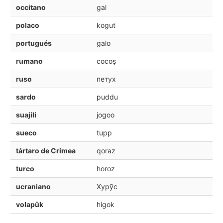
occitano
gal
polaco
kogut
portugués
galo
rumano
cocoş
ruso
петух
sardo
puddu
suajili
jogoo
sueco
tupp
tártaro de Crimea
qoraz
turco
horoz
ucraniano
Хурӯс
volapük
higok