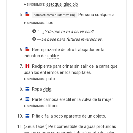
▸ sinónimos:
estoque
,
gladiolo
Persona
cualquiera
.
también como sustantivo (m)
▸ sinónimos:
tipo
"―¿Y de que te va a servir eso?
―De base para futuras inversiones.
Reemplazante de otro trabajador en la
industria del
salitre
.
Recipiente para orinar sin salir de la cama que
usan los enfermos en los hospitales.
▸ sinónimos:
pato
Ropa
vieja
.
Parte carnosa eréctil en la vulva de la mujer.
▸ sinónimos:
clítoris
Pifia o falla poco aparente de un objeto.
(Zeus faber) Pez comestible de aguas profundas
con un cuerpo comprimido lateralmente de color