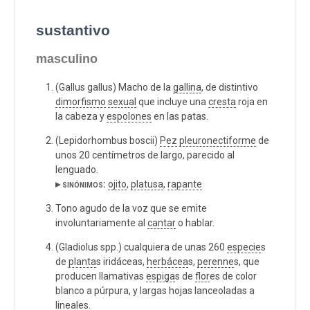
sustantivo
masculino
(Gallus gallus) Macho de la
gallina
, de distintivo
dimorfismo
sexual
que incluye una
cresta
roja en
la cabeza y
espolones
en las patas.
(Lepidorhombus boscii)
Pez
pleuronectiforme
de
unos 20 centímetros de largo, parecido al
lenguado.
▸ sinónimos:
ojito
,
platusa
,
rapante
Tono agudo de la voz que se emite
involuntariamente al
cantar
o hablar.
(Gladiolus spp.) cualquiera de unas 260
especie
s
de
planta
s iridáceas,
herbácea
s,
perenne
s, que
producen llamativas
espiga
s de
flor
es de color
blanco a púrpura, y largas hojas lanceoladas a
lineales.