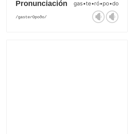
Pronunciación
gas•te•ró•po•do
/gasteɾOpoðo/