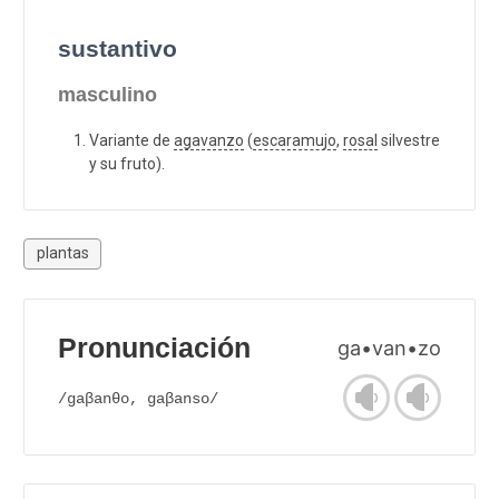
sustantivo
masculino
Variante de
agavanzo
(
escaramujo
,
rosal
silvestre
y su fruto).
plantas
Pronunciación
ga•van•zo
/gaβanθo, gaβanso/