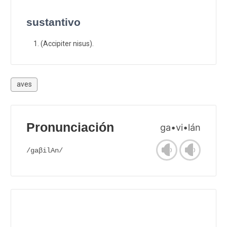
sustantivo
(Accipiter nisus).
aves
Pronunciación
ga•vi•lán
/gaβilAn/