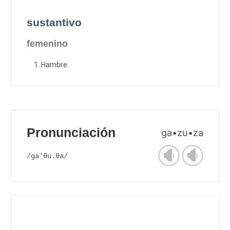
sustantivo
femenino
Hambre.
Pronunciación
ga•zu•za
/ga'θu.θa/