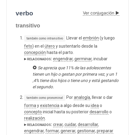
verbo
Ver conjugación ▶
transitivo
Llevar el
embrión
(y luego
también como intransitivo
feto
) en el
útero
y sustentarlo desde la
concepción
hasta el parto.
▸ relacionados:
engendrar
,
germinar
, incubar
Se aprecia que 11% de las adolescentes
tienen un hijo o gestan por primera vez, y un 1
,4% tiene dos hijos o tiene uno y está gestando
el segundo.
Por
analogía
, llevar o dar
también como pronominal
forma
y
existencia
a algo desde su
idea
o
concepto
inicial hasta su posterior
desarrollo
o
realización
.
▸ relacionados:
crear
,
cuidar
,
desarrollar
,
engendrar
,
formar
,
generar
,
gestionar
,
preparar