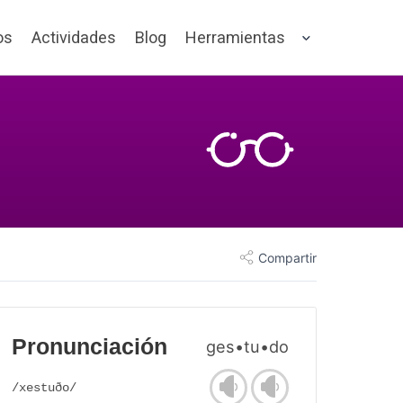
os
Actividades
Blog
Herramientas
Compartir
Pronunciación
ges•tu•do
/xestuðo/