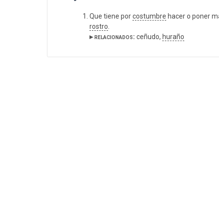
Que tiene por
costumbre
hacer o poner m
rostro
.
▸ relacionados:
ceñudo,
huraño