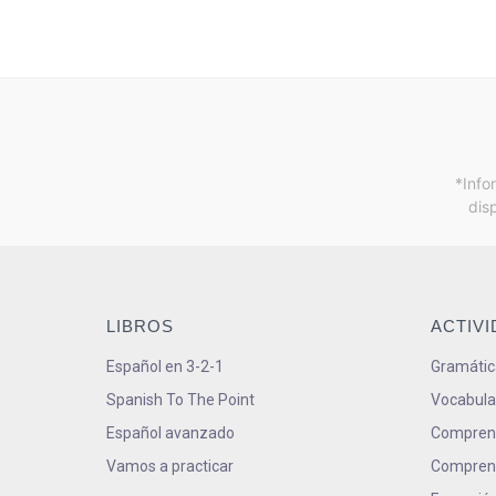
*Info
dis
LIBROS
ACTIV
Español en 3-2-1
Gramátic
Spanish To The Point
Vocabula
Español avanzado
Comprens
Vamos a practicar
Comprens