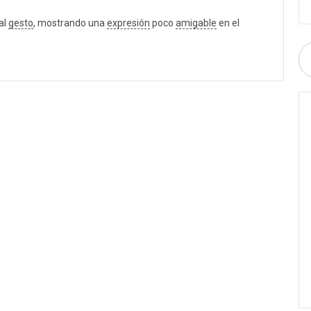
al
gesto
, mostrando una
expresión
poco
amigable
en el