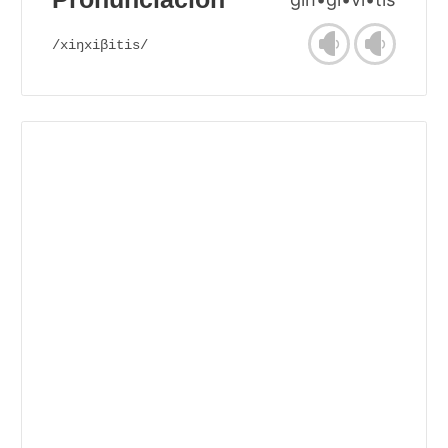
/xiŋxiβitis/