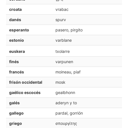
croata
vrabac
danés
spurv
esperanto
pasero, pirgito
estonio
varblane
euskera
txolarre
finés
varpunen
francés
moineau, piaf
frisón occidental
mosk
gaélico escocés
gealbhonn
galés
aderyn y to
gallego
pardal, gorrión
griego
σπουργίτης