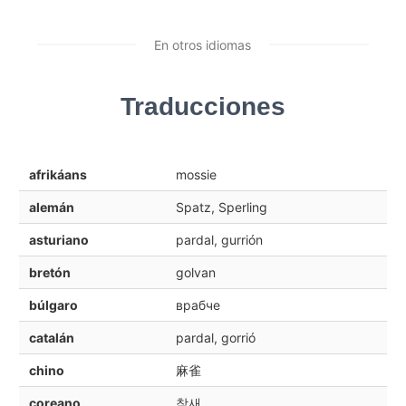
En otros idiomas
Traducciones
afrikáans
mossie
alemán
Spatz, Sperling
asturiano
pardal, gurrión
bretón
golvan
búlgaro
врабче
catalán
pardal, gorrió
chino
麻雀
coreano
참새