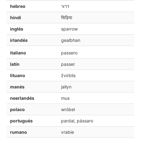
hebreo
דרור
hindi
चिड़िया
inglés
sparrow
irlandés
gealbhan
italiano
passero
latín
passer
lituano
žvirblis
manés
jallyn
neerlandés
mus
polaco
wróbel
portugués
pardal, pássaro
rumano
vrabie