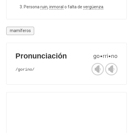
Persona
ruin
,
inmoral
o falta de
vergüenza
.
mamíferos
Pronunciación
go•rri•no
/gorino/