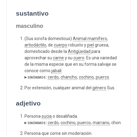
sustantivo
masculino
(Sus scrofa domesticus)
Animal
mamífero
,
artiodáctilo
, de
cuerpo
robusto y
piel
gruesa,
domesticado desde la
Antigüedad
para
aprovechar su
carne
y su
cuero
. Es una variedad
de la misma especie que en su forma salvaje se
conoce como
jabalí
.
▸ sinónimos:
cerdo
,
chancho
,
cochino
,
puerco
Por extensión, cualquier animal del
género
Sus.
adjetivo
Persona
sucia
o desaliñada.
▸ sinónimos:
cerdo
,
cochino
,
puerco
,
marrano
, chon
Persona que come sin moderación.