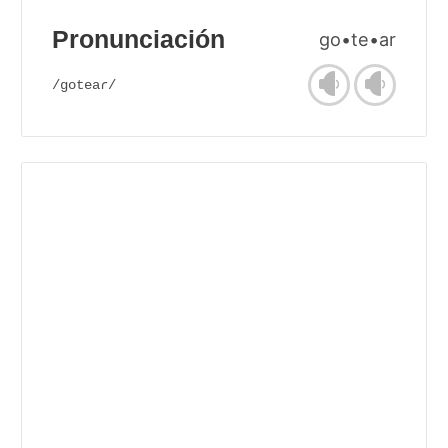
Pronunciación
go•te•ar
/goteaɾ/