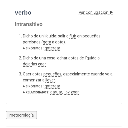
verbo
Ver conjugación ▶
intransitivo
Dicho de un líquido: salir o
fluir
en pequeñas
porciones (
gota
a gota).
▸ sinónimos:
goterear
Dicho de una cosa: echar gotas de líquido o
dejar
las
caer
.
Caer gotas
pequeñas
, especialmente cuando va a
comenzar a
llover
.
▸ sinónimos:
goterear
▸ relacionados:
garuar
,
lloviznar
meteorología